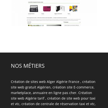
NOS MÉTIERS
Création de sites web Alger Algérie France
, création
site web gratuit Algérien,
création site E-commerce
,
marketplace
, annuaire en ligne pas cher. C
réation
site web Algérie tarif
,
création de site web pour taxi
et vtc,
création de centrale de réservation taxi et vtc
,